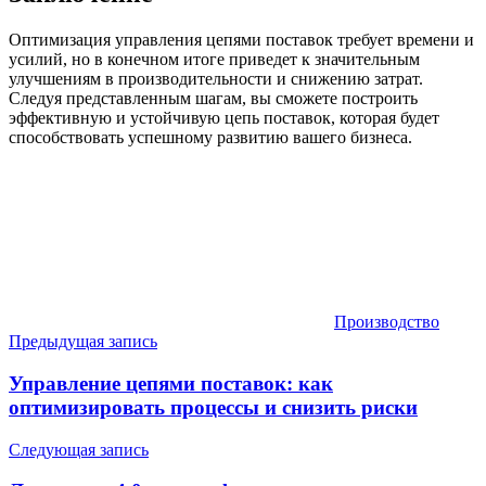
Оптимизация управления цепями поставок требует времени и
усилий, но в конечном итоге приведет к значительным
улучшениям в производительности и снижению затрат.
Следуя представленным шагам, вы сможете построить
эффективную и устойчивую цепь поставок, которая будет
способствовать успешному развитию вашего бизнеса.
Производство
Навигация
Предыдущая запись
по
Управление цепями поставок: как
записям
оптимизировать процессы и снизить риски
Следующая запись