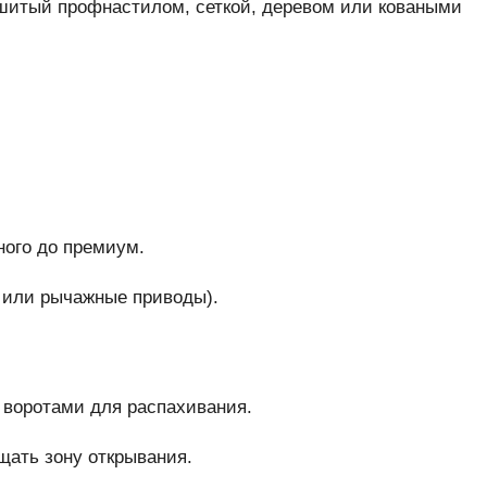
бшитый профнастилом, сеткой, деревом или коваными
ого до премиум.
е или рычажные приводы).
 воротами для распахивания.
щать зону открывания.