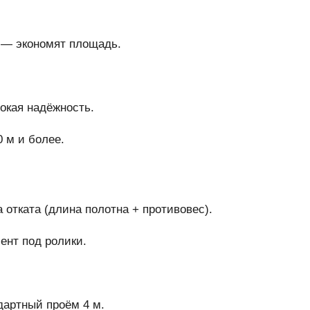
 — экономят площадь.
окая надёжность.
 м и более.
 отката (длина полотна + противовес).
ент под ролики.
ндартный проём 4 м.