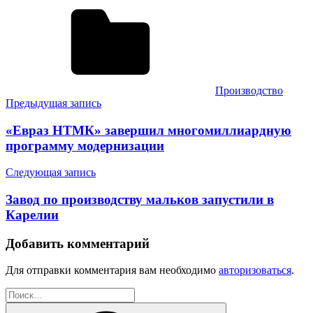
Производство
Навигация
Предыдущая запись
по
«Евраз НТМК» завершил многомиллиардную
записям
программу модернизации
Следующая запись
Завод по производству мальков запустили в
Карелии
Добавить комментарий
Для отправки комментария вам необходимо
авторизоваться
.
Найти: