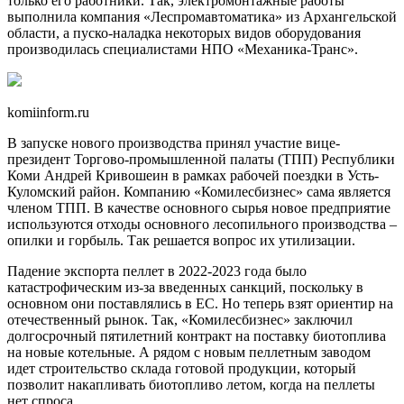
только его работники. Так, электромонтажные работы
выполнила компания «Леспромавтоматика» из Архангельской
области, а пуско-наладка некоторых видов оборудования
производилась специалистами НПО «Механика-Транс».
komiinform.ru
В запуске нового производства принял участие вице-
президент Торгово-промышленной палаты (ТПП) Республики
Коми Андрей Кривошеин в рамках рабочей поездки в Усть-
Куломский район. Компанию «Комилесбизнес» сама является
членом ТПП. В качестве основного сырья новое предприятие
используются отходы основного лесопильного производства –
опилки и горбыль. Так решается вопрос их утилизации.
Падение экспорта пеллет в 2022-2023 года было
катастрофическим из-за введенных санкций, поскольку в
основном они поставлялись в ЕС. Но теперь взят ориентир на
отечественный рынок. Так, «Комилесбизнес» заключил
долгосрочный пятилетний контракт на поставку биотоплива
на новые котельные. А рядом с новым пеллетным заводом
идет строительство склада готовой продукции, который
позволит накапливать биотопливо летом, когда на пеллеты
нет спроса.