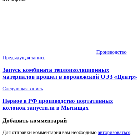
Производство
Навигация
Предыдущая запись
по
Запуск комбината теплоизоляционных
записям
материалов прошел в воронежской ОЭЗ «Центр»
Следующая запись
Первое в РФ производство портативных
колонок запустили в Мытищах
Добавить комментарий
Для отправки комментария вам необходимо
авторизоваться
.