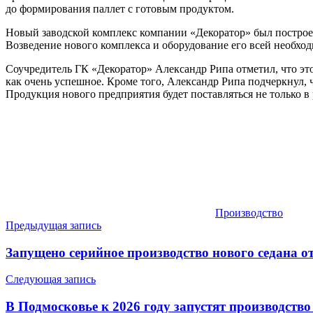
до формирования паллет с готовым продуктом.
Новый заводской комплекс компании «Декоратор» был построен 
Возведение нового комплекса и оборудование его всей необхо
Соучредитель ГК «Декоратор» Александр Рипа отметил, что это
как очень успешное. Кроме того, Александр Рипа подчеркнул, 
Продукция нового предприятия будет поставляться не только в
Производство
Навигация
Предыдущая запись
по
Запущено серийное производство нового седана о
записям
Следующая запись
В Подмосковье к 2026 году запустят производств