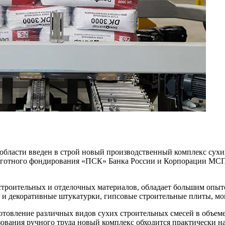
области введен в строй новый производственный комплекс сухи
ьготного фондирования «ПСК» Банка России и Корпорации МСП
е строительных и отделочных материалов, обладает большим оп
 и декоративные штукатурки, гипсовые строительные плиты, мо
товление различных видов сухих строительных смесей в объеме д
зования ручного труда новый комплекс обходится практически на