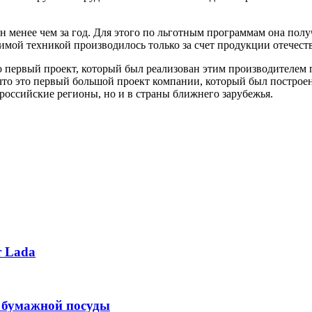
менее чем за год. Для этого по льготным программам она получи
димой техникой производилось только за счет продукции отечес
 первый проект, который был реализован этим производителем п
что это первый большой проект компании, который был построен
 российские регионы, но и в страны ближнего зарубежья.
т Lada
о бумажной посуды