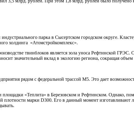
ил 3,5 млрд. рублей. При этом 1,8 млрд. рублей было получено
 индустриального парка в Сысертском городском округе. Класте
ного холдинга «Атомстройкомплекс».
оизводстве твинблоков является зола уноса Рефтинской ГРЭС. 
 вносит значительный вклад в экологию региона, сокращая объем
приятия рядом с федеральной трассой М5. Это дает возможност
 и площадки «Теплита» в Березовском и Рефтинском. Однако, п
 плотности марки D300. Его в данный момент изготавливают л
дывать.