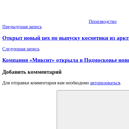
Производство
Навигация
Предыдущая запись
по
Открыт новый цех по выпуску косметики из аркт
записям
Следующая запись
Компания «Миксит» открыла в Подмосковье нов
Добавить комментарий
Для отправки комментария вам необходимо
авторизоваться
.
Найти: