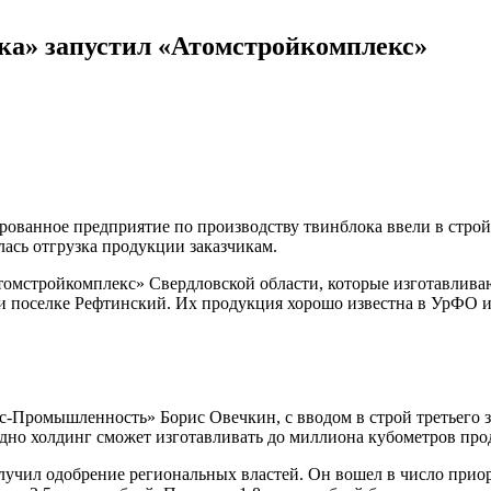
ока» запустил «Атомстройкомплекс»
рованное предприятие по производству твинблока ввели в строй
лась отгрузка продукции заказчикам.
томстройкомплекс» Свердловской области, которые изготавлива
и поселке Рефтинский. Их продукция хорошо известна в УрФО и 
-Промышленность» Борис Овечкин, с вводом в строй третьего з
одно холдинг сможет изготавливать до миллиона кубометров про
 получил одобрение региональных властей. Он вошел в число пр