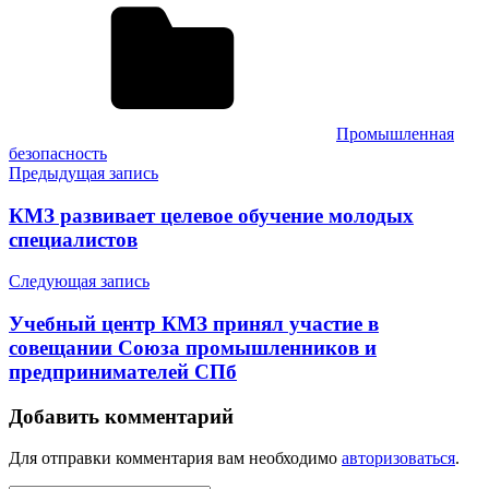
Промышленная
безопасность
Навигация
Предыдущая запись
по
КМЗ развивает целевое обучение молодых
записям
специалистов
Следующая запись
Учебный центр КМЗ принял участие в
совещании Союза промышленников и
предпринимателей СПб
Добавить комментарий
Для отправки комментария вам необходимо
авторизоваться
.