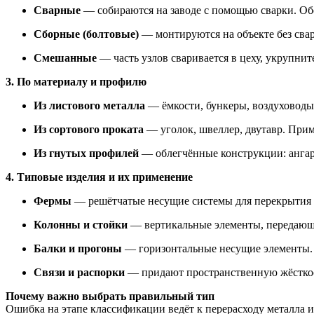
Сварные
— собираются на заводе с помощью сварки. Обе
Сборные (болтовые)
— монтируются на объекте без свар
Смешанные
— часть узлов сваривается в цеху, укрупнит
3. По материалу и профилю
Из листового металла
— ёмкости, бункеры, воздуховоды
Из сортового проката
— уголок, швеллер, двутавр. Прим
Из гнутых профилей
— облегчённые конструкции: ангар
4. Типовые изделия и их применение
Фермы
— решётчатые несущие системы для перекрытия б
Колонны и стойки
— вертикальные элементы, передающи
Балки и прогоны
— горизонтальные несущие элементы.
Связи и распорки
— придают пространственную жёстко
Почему важно выбрать правильный тип
Ошибка на этапе классификации ведёт к перерасходу металла 