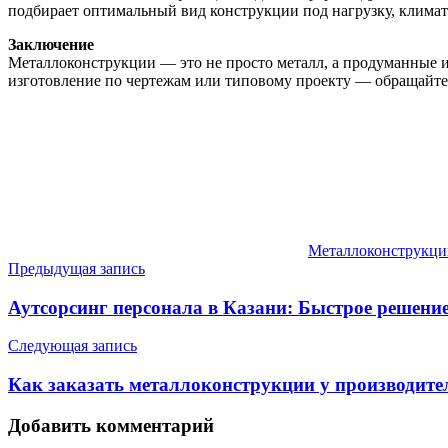
подбирает оптимальный вид конструкции под нагрузку, климат
Заключение
Металлоконструкции — это не просто металл, а продуманные ин
изготовление по чертежам или типовому проекту — обращайтес
Металлоконструкци
Навигация
Предыдущая запись
по
Аутсорсинг персонала в Казани: Быстрое решение
записям
Следующая запись
Как заказать металлоконструкции у производите
Добавить комментарий