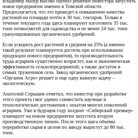
Владимир Мазур высоко оценил решение инвестора запустить
новое предприятие именно в Томской области.
Предполагается, что это приведет к повышению качества
растений на площади почти в 30 тыс. гектаров. Только в
течение текущего года здесь планируют изготовить 35 тыс.
тонн почвосмесей для садоводства и не менее 24 тыс. тонн
гранулированных органических удобрений.
Если ускорить рост растений в среднем на 25% (а именно
такой результат планируется достичь при использовании
продукции нового предприятия), то производительность
труда аграриев существенно возрастет, как и экономическая
эффективность сельхозпредприятий, а также достаток в
семьях тружеников села. Завод органических удобрений
«Органик Агро» решает и еще одну важную задачу –
экологическую.
Анатолий Серышев отметил, что инвестор при разработке
этого проекта смог удачно совместить научные и
технологические достижения с опытом многих поколений
аграриев. Уже в будущем году холдинг «Сибирский премьер»
планирует на новом предприятии запустить вторую
производственную линию. После этого шага объемы
переработки сырья в целом по заводу вырастут до 80 тыс.
тонн.