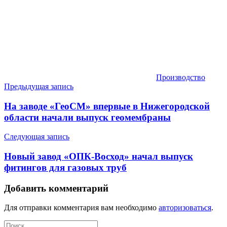
Производство
Навигация
Предыдущая запись
по
На заводе «ГеоСМ» впервые в Нижегородской
записям
области начали выпуск геомембраны
Следующая запись
Новый завод «ОПК-Восход» начал выпуск
фитингов для газовых труб
Добавить комментарий
Для отправки комментария вам необходимо
авторизоваться
.
Найти: