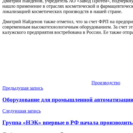
Дмитрий Найденов, учредитель АО «Завод Протей», подчеркну
нашло применение в отраслях косметической и фармацевтическ
локализацией косметических производств в нашей стране.
Дмитрий Найденов также отметил, что за счет ФРП на предпр
современным высокотехнологичным оборудованием. За счет эт
калужского предприятия востребована в России. Ее также отпра
Производство
Навигация
Предыдущая запись
по
Оборудование для промышленной автоматизации
записям
Следующая запись
Группа «НЭК» впервые в РФ начала производить 