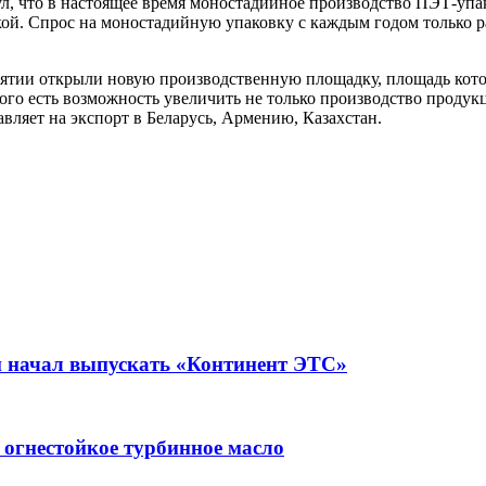
л, что в настоящее время моностадийное производство ПЭТ-упа
ой. Спрос на моностадийную упаковку с каждым годом только ра
иятии открыли новую производственную площадку, площадь кото
ого есть возможность увеличить не только производство проду
вляет на экспорт в Беларусь, Армению, Казахстан.
 начал выпускать «Континент ЭТС»
огнестойкое турбинное масло