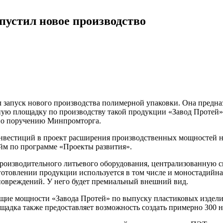
пустил новое производство
 запуск нового производства полимерной упаковки. Она предназ
ю площадку по производству такой продукции «Завод Протей» в
по поручению Минпромторга.
инвестиций в проект расширения производственных мощностей н
йм по программе «Проекты развития».
оизводительного литьевого оборудования, централизованную си
отовлении продукции используется в том числе и моностадийна
 повреждений. У него будет премиальный внешний вид.
общие мощности «Завода Протей» по выпуску пластиковых изделий
лощадка также предоставляет возможность создать примерно 300 